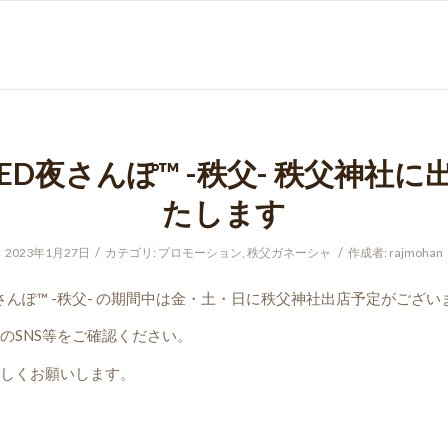
KED夜さんぽ™️ -秩父- 秩父神社に
たします
/
/
2023年1月27日
カテゴリ:
プロモーション
,
秩父ガネーシャ
作成者:
rajmohan
夜さんぽ™️ -秩父- の期間中は金・土・日に秩父神社出店予定がござい
のSNS等をご確認ください。
しくお願いします。